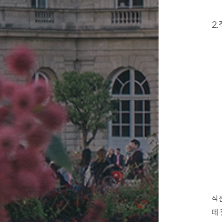
2
직
데