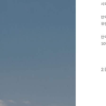
시
만
유
만
10
2