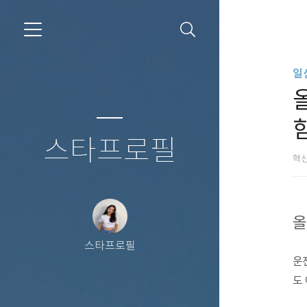
일
스타프로필
혁
올
스타프로필
운
도