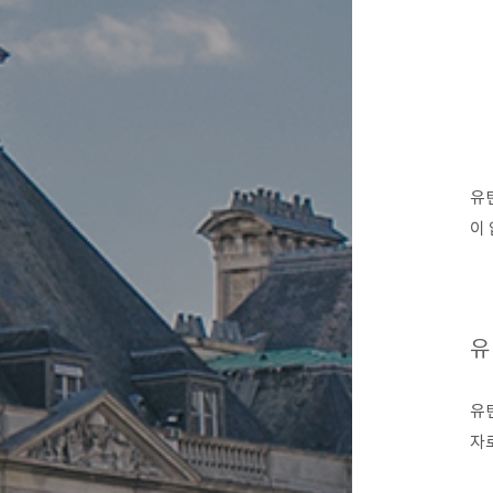
유
이
유
유
자