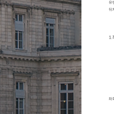
유
뒤
1
좌