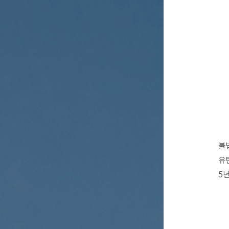
불
유
5