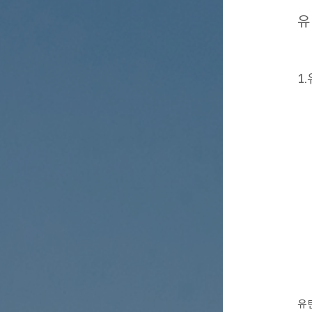
유
1
유