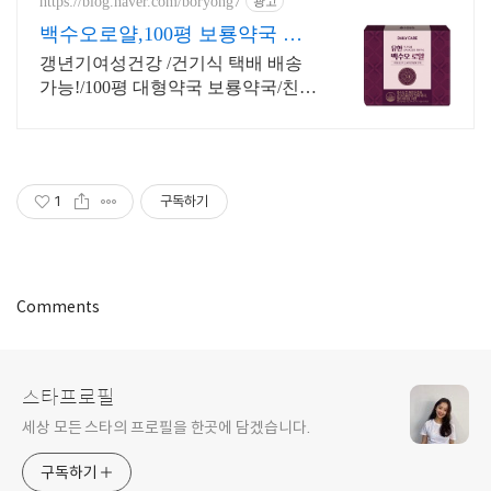
https://blog.naver.com/boryong7
광고
백수오로얄,100평 보룡약국 대
형약국/태릉입구,육사 근처
갱년기여성건강 /건기식 택배 배송
가능!/100평 대형약국 보룡약국/친절
상담! /종로 스타일 대형약국/대량구
매/무료주차/기업납품/건강기능식품
택배 무료 발송
1
구독하기
Comments
스타프로필
세상 모든 스타의 프로필을 한곳에 담겠습니다.
구독하기